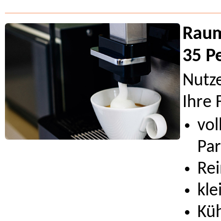
Raum
35 P
Nutz
Ihre 
vol
Pa
Rei
kle
Küh