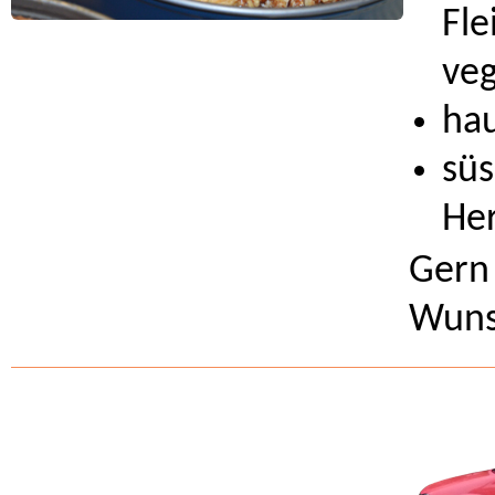
Fle
ve
ha
süs
Her
Gern 
Wuns